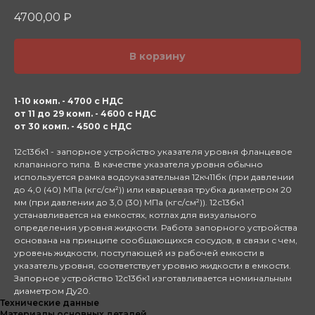
4700,00
₽
В корзину
1-10 комп. - 4700 с НДС
от 11 до 29 комп. - 4600 с НДС
от 30 комп. - 4500 с НДС
12с13бк1 - запорное устройство указателя уровня фланцевое
клапанного типа. В качестве указателя уровня обычно
используется рамка водоуказательная 12кч11бк (при давлении
до 4,0 (40) МПа (кгс/см²)) или кварцевая трубка диаметром 20
мм (при давлении до 3,0 (30) МПа (кгс/см²)). 12с13бк1
устанавливается на емкостях, котлах для визуального
определения уровня жидкости. Работа запорного устройства
основана на принципе сообщающихся сосудов, в связи с чем,
уровень жидкости, поступающей из рабочей емкости в
указатель уровня, соответствует уровню жидкости в емкости.
Запорное устройство 12с13бк1 изготавливается номинальным
диаметром Ду20.
Технические данные
Материалы основных деталей